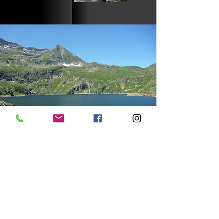
GRF
Guilloteau
Randonnée
Fishing