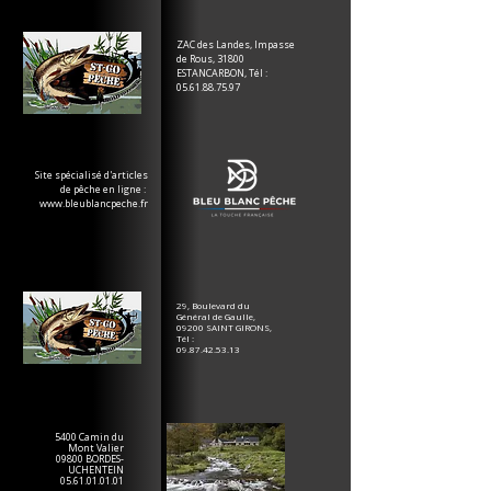
ZAC des Landes, Impasse
de Rous, 31800
ESTANCARBON, Tél :
05.61.88.75.97
Site spécialisé d'articles
de pêche en ligne :
www.bleublancpeche.fr
29, Boulevard du
Général de Gaulle,
09200 SAINT GIRONS,
Tél :
09.87.42.53.13
5400 Camin du
Mont Valier
09800 BORDES-
UCHENTEIN
05.61.01.01.01