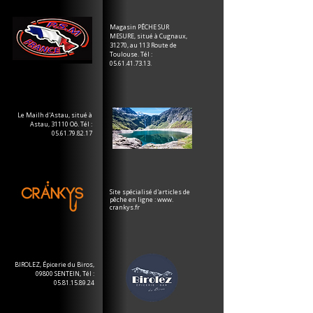
Magasin PÊCHE SUR
MESURE, situé à Cugnaux,
31270, au 113 Route de
Toulouse. Tél :
05.61.41.73.13
.
Le Mailh d'Astau, situé à
Astau, 31110 Oô. Tél :
05.61.79.82.17
Site spécialisé d'articles de
pêche en ligne : www.
crankys.fr
BIROLEZ, Épicerie du Biros,
09800 SENTEIN, Tél :
05.81.15.89.24