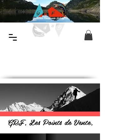
Guilloteau Randonnée Fishing
GRF, Les Points de Vente,